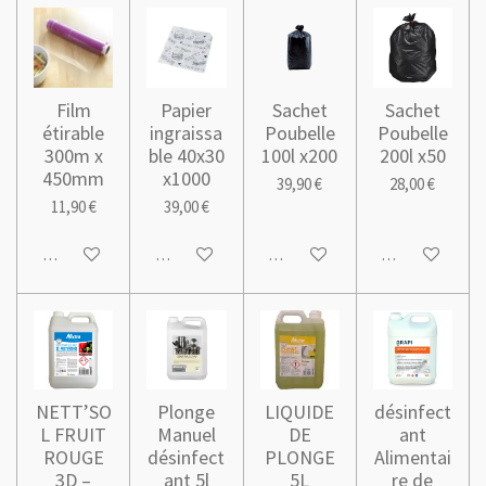
Film
Papier
Sachet
Sachet
étirable
ingraissa
Poubelle
Poubelle
300m x
ble 40x30
100l x200
200l x50
450mm
x1000
39,90 €
28,00 €
11,90 €
39,00 €
Ajouter au panier
Ajouter au panier
Ajouter au panier
Ajouter au pani
NETT’SO
Plonge
LIQUIDE
désinfect
L FRUIT
Manuel
DE
ant
ROUGE
désinfect
PLONGE
Alimentai
3D –
ant 5l
5L
re de