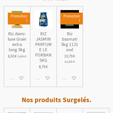
Promotion
Promotion
!
!
Riz demi-
RIZ
Riz
luxe Grain
JASMIN
basmati
extra
PARFUM
5kg 1121
long 5kg
E LE
xxxl
FORBAN
6,50 €
10,79 €
7,90 €
5KG
11,50 €
8,79 €
Ajouter au panier
Ajouter au panier
Ajouter au panier
Nos produits Surgelés.