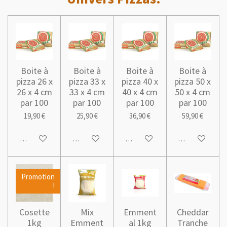
Boite à
Boite à
Boite à
Boite à
pizza 26 x
pizza 33 x
pizza 40 x
pizza 50 x
26 x 4 cm
33 x 4 cm
40 x 4 cm
50 x 4 cm
par 100
par 100
par 100
par 100
19,90 €
25,90 €
36,90 €
59,90 €
Ajouter au panier
Ajouter au panier
Ajouter au panier
Ajouter au pani
Promotion
!
Cosette
Mix
Emment
Cheddar
1kg
Emment
al 1kg
Tranche