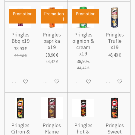
Promotion
Promotion
Promotion
!
!
!
Pringles
Pringles
Pringles
Pringles
Bbq x19
paprika
oignion &
Trufle
x19
cream
x19
38,90 €
x19
38,90 €
46,40 €
44,42 €
38,90 €
44,42 €
44,42 €
Ajouter au panier
Ajouter au panier
Ajouter au panier
Ajouter au pani
Pringles
Pringles
Pringles
Pringles
Citron &
Flame
hot &
Sweet