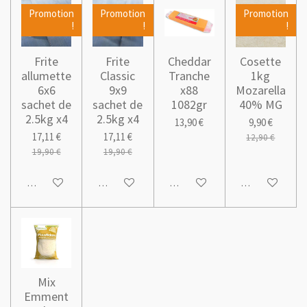
Promotion
Promotion
Promotion
!
!
!
Frite
Frite
Cheddar
Cosette
allumette
Classic
Tranche
1kg
6x6
9x9
x88
Mozarella
sachet de
sachet de
1082gr
40% MG
2.5kg x4
2.5kg x4
13,90 €
9,90 €
17,11 €
17,11 €
12,90 €
19,90 €
19,90 €
Ajouter au panier
Ajouter au panier
Ajouter au panier
Ajouter au pani
Mix
Emment