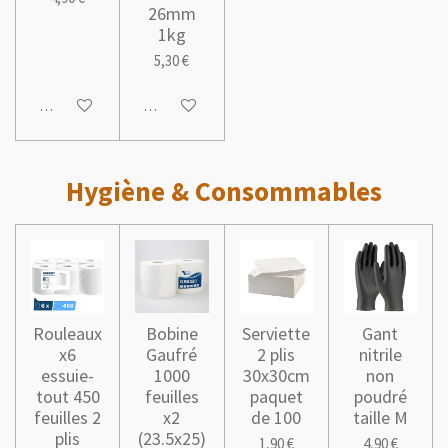
26mm
1kg
5,30 €
M'avertir si disponible
Ajouter au panier
Hygiène & Consommables
Rouleaux
Bobine
Serviette
Gant
x6
Gaufré
2 plis
nitrile
essuie-
1000
30x30cm
non
tout 450
feuilles
paquet
poudré
feuilles 2
x2
de 100
taille M
plis
(23.5x25)
1,90 €
4,90 €