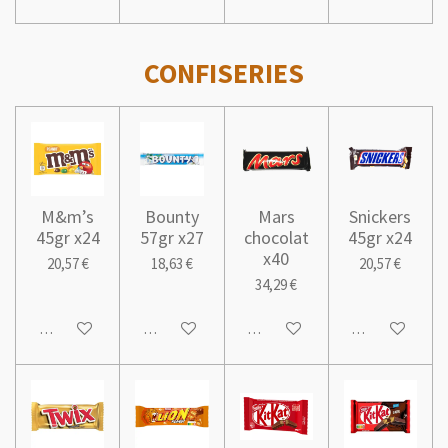
CONFISERIES
M&m’s
Bounty
Mars
Snickers
45gr x24
57gr x27
chocolat
45gr x24
x40
20,57 €
18,63 €
20,57 €
34,29 €
Ajouter au panier
Ajouter au panier
Ajouter au panier
Ajouter au pani