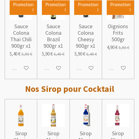
Promotion
Promotion
Promotion
Promotion
!
!
!
!
Sauce
Sauce
Sauce
Oignions
Colona
Colona
Colona
Frits
Thaï Chili
Brazil
Cheesy
500gr
900gr x1
900gr x1
900gr x1
4,90 €
5,90 €
5,40 €
5,90 €
5,90 €
5,90 €
6,40 €
6,40 €
Ajouter au panier
Ajouter au panier
Ajouter au panier
Ajouter au pani
Nos Sirop pour Cocktail
Sirop
Sirop
Sirop
Sirop