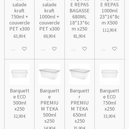
salade
salade
E REPAS
E REPAS
kraft
kraft
BAGASSE
1000ml
750ml +
1000ml +
680ML
23*16*8c
couvercle
couvercle
18*13*6c
m X500
PET x300
PET x300
m x250
112,90 €
63,90 €
69,90 €
81,90 €
Ajouter au panier
Ajouter au panier
Ajouter au panier
Ajouter au pani
Barquett
Barquett
Barquett
Barquett
e ECO
e
r
e ECO
500ml
PREMIU
PREMIU
750ml
x250
M TEKA
M TEKA
x250
500ml
650ml
32,90 €
33,90 €
x250
x250
34,90 €
35,90 €