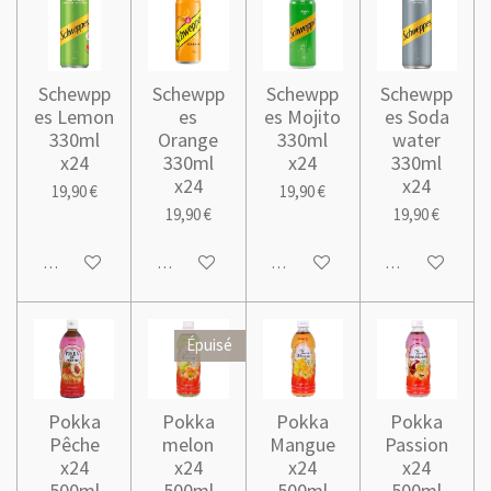
Schewpp
Schewpp
Schewpp
Schewpp
es Lemon
es
es Mojito
es Soda
330ml
Orange
330ml
water
x24
330ml
x24
330ml
x24
x24
19,90 €
19,90 €
19,90 €
19,90 €
Ajouter au panier
Ajouter au panier
Ajouter au panier
Ajouter au pani
Épuisé
Pokka
Pokka
Pokka
Pokka
Pêche
melon
Mangue
Passion
x24
x24
x24
x24
500ml
500ml
500ml
500ml