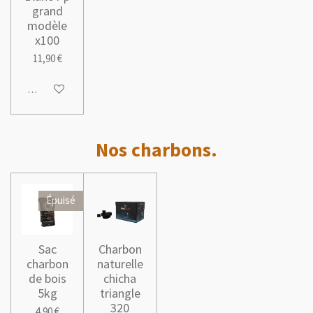
grand
modèle
x100
11,90 €
Ajouter au panier
Nos charbons.
Épuisé
Sac
Charbon
charbon
naturelle
de bois
chicha
5kg
triangle
320
4,90 €