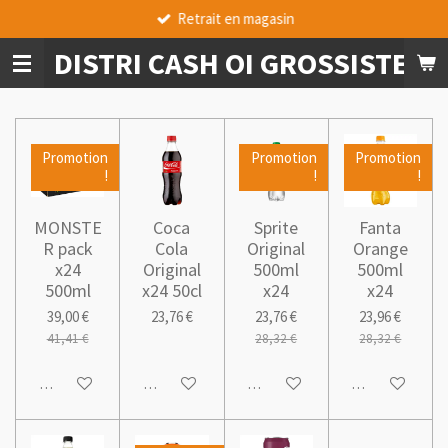
Retrait en magasin
Passer
au
DISTRI CASH OI GROSSISTE A
contenu
principal
Promotion
Promotion
Promotion
!
!
!
MONSTE
Coca
Sprite
Fanta
R pack
Cola
Original
Orange
x24
Original
500ml
500ml
500ml
x24 50cl
x24
x24
39,00 €
23,76 €
23,76 €
23,96 €
41,41 €
28,32 €
28,32 €
Ajouter au panier
Ajouter au panier
Ajouter au panier
Ajouter au pani