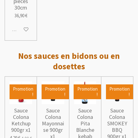
pièces
30cm
36,90 €
Ajouter au panier
Nos sauces en bidons ou en
dosettes
Promotion
Promotion
Promotion
Promotion
!
!
!
!
Sauce
Sauce
Sauce
Sauce
Colona
Colona
Colona
Colona
Ketchup
Mayonnai
Pita
SMOKEY
900gr x1
se 900gr
Blanche
BBQ
x1
kebab
900gr x1
4,29 €