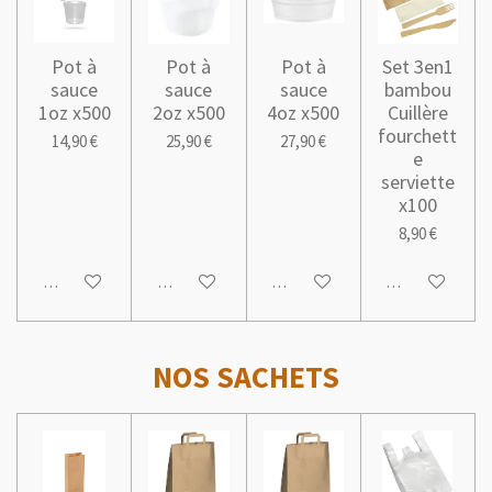
Pot à
Pot à
Pot à
Set 3en1
sauce
sauce
sauce
bambou
1oz x500
2oz x500
4oz x500
Cuillère
fourchett
14,90 €
25,90 €
27,90 €
e
serviette
x100
8,90 €
Ajouter au panier
Ajouter au panier
Ajouter au panier
Ajouter au pani
NOS SACHETS