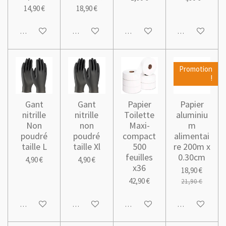
14,90 €
18,90 €
Ajouter au panier
Ajouter au panier
Ajouter au panier
Ajouter au pani
Promotion
!
Gant
Gant
Papier
Papier
nitrille
nitrille
Toilette
aluminiu
Non
non
Maxi-
m
poudré
poudré
compact
alimentai
taille L
taille Xl
500
re 200m x
feuilles
0.30cm
4,90 €
4,90 €
x36
18,90 €
42,90 €
21,90 €
Ajouter au panier
Ajouter au panier
Ajouter au panier
Ajouter au pani