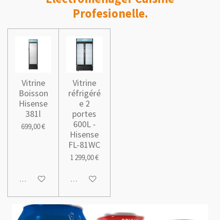
Profesionelle.
Vitrine
Vitrine
Boisson
réfrigéré
Hisense
e 2
381l
portes
600L -
699,00 €
Hisense
FL-81WC
1 299,00 €
Ajouter au panier
Ajouter au panier