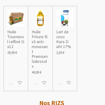
Huile
Huile
Lait de
Tourneso
Friture 5l
coco
l raffiné 1l
x3 anti-
Kara 1l
x12
moussan
uht 17%
t
29,90 €
3,60 €
Premium
Sabrosol
x
44,90 €
Ajouter au panier
Ajouter au panier
Ajouter au panier
Nos RIZS