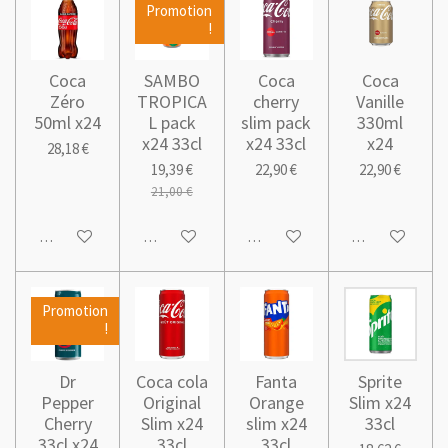
Promotion
!
Coca
SAMBO
Coca
Coca
Zéro
TROPICA
cherry
Vanille
50ml x24
L pack
slim pack
330ml
x24 33cl
x24 33cl
x24
28,18 €
19,39 €
22,90 €
22,90 €
21,00 €
Ajouter au panier
Ajouter au panier
Ajouter au panier
Ajouter au pani
Promotion
!
Dr
Coca cola
Fanta
Sprite
Pepper
Original
Orange
Slim x24
Cherry
Slim x24
slim x24
33cl
33cl x24
33cl
33cl