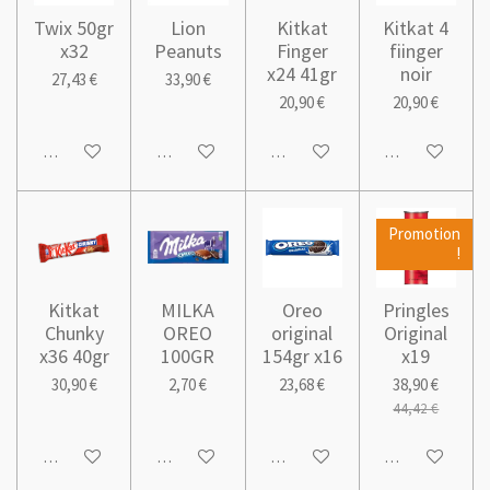
Twix 50gr
Lion
Kitkat
Kitkat 4
x32
Peanuts
Finger
fiinger
x24 41gr
noir
27,43 €
33,90 €
20,90 €
20,90 €
Ajouter au panier
Ajouter au panier
Ajouter au panier
Ajouter au pani
Promotion
!
Kitkat
MILKA
Oreo
Pringles
Chunky
OREO
original
Original
x36 40gr
100GR
154gr x16
x19
30,90 €
2,70 €
23,68 €
38,90 €
44,42 €
Ajouter au panier
Ajouter au panier
Ajouter au panier
Ajouter au pani