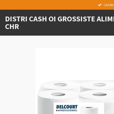
Livrai
Passer
au
DISTRI CASH OI GROSSISTE ALI
contenu
principal
CHR