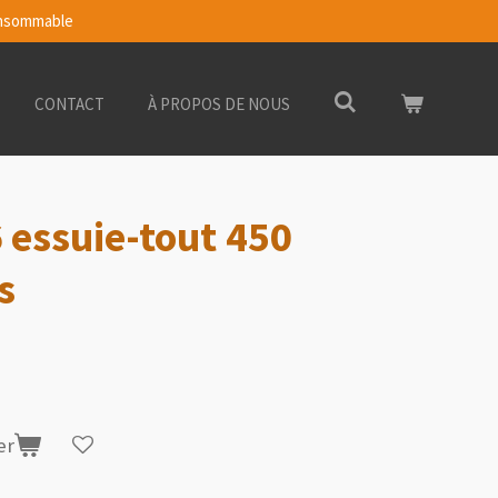
Consommable
CONTACT
À PROPOS DE NOUS
 essuie-tout 450
s
er