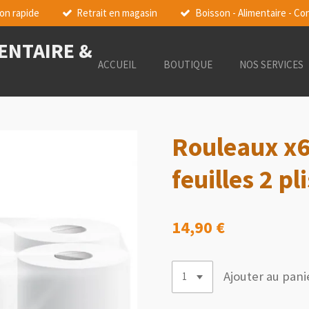
son rapide
Retrait en magasin
Boisson - Alimentaire - 
MENTAIRE &
ACCUEIL
BOUTIQUE
NOS SERVICES
Rouleaux x6
feuilles 2 pli
14,90 €
Ajouter au pani