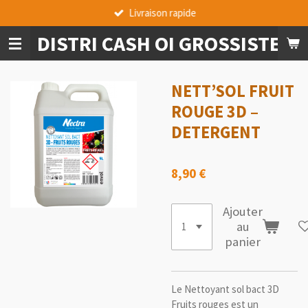
Livraison rapide
Passer
au
DISTRI CASH OI GROSSISTE A
contenu
principal
NETT’SOL FRUIT
ROUGE 3D –
DETERGENT
8,90 €
Ajouter
au
panier
Le Nettoyant sol bact 3D
Fruits rouges
est un