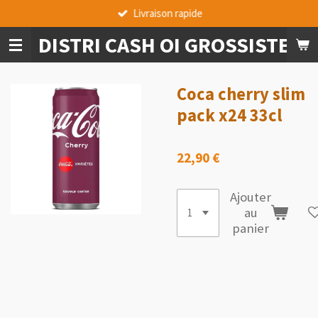
Livraison rapide
Passer
au
DISTRI CASH OI GROSSISTE A
contenu
principal
Coca cherry slim
pack x24 33cl
22,90 €
Ajouter
au
panier