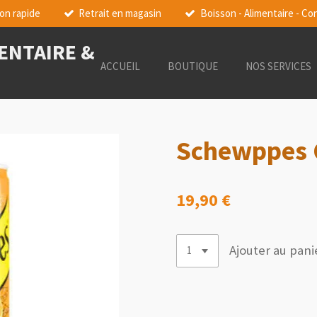
son rapide
Retrait en magasin
Boisson - Alimentaire - 
MENTAIRE &
ACCUEIL
BOUTIQUE
NOS SERVICES
Schewppes 
19,90 €
Ajouter au pani