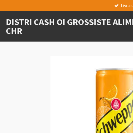
Livrai
Passer
au
DISTRI CASH OI GROSSISTE ALI
contenu
principal
CHR