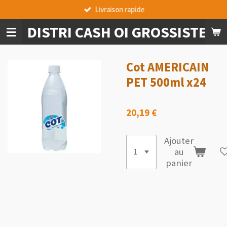
Livraison rapide
Passer
au
DISTRI CASH OI GROSSISTE A
contenu
principal
Cot AMERICAIN
PET 500ml x24
20,19 €
Ajouter
au
panier