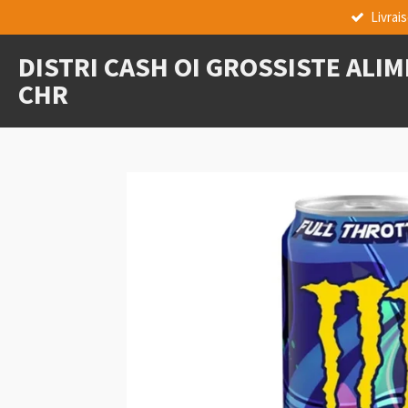
Livrai
Passer
au
DISTRI CASH OI GROSSISTE ALI
contenu
principal
CHR