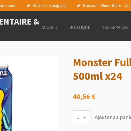
son rapide
Retrait en magasin
Boisson - Alimentaire - 
MENTAIRE &
ACCUEIL
BOUTIQUE
NOS SERVICES
Monster Full
500ml x24
40,56 €
Ajouter au pani