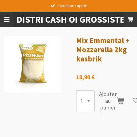
Livraison rapide
Passer
au
DISTRI CASH OI GROSSISTE A
contenu
principal
Mix Emmental +
Mozzarella 2kg
kasbrik
18,90 €
Ajouter
au
panier