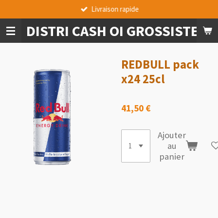
Livraison rapide
Passer
au
DISTRI CASH OI GROSSISTE A
contenu
principal
REDBULL pack
x24 25cl
41,50 €
Ajouter
au
panier